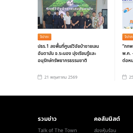
จิปาถะ
จิปาถ
ปธร.1 ลงพื้นที่ศูนย์วิจัยป่าชายเลน
“กกพ.
อันดามัน จ.ระนอง มุ่งเรียนรู้และ
พ.ค. 
อนุรักษ์ทรัพยากรธรรมชาติ
ต่อหน
21 พฤษภาคม 2569
25
รวมข่าว
คอลัมนิสต์
Talk of The Town
ส่องหุ้นร้อน