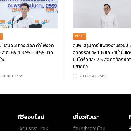
ะ
จิปาถะ
” เสนอ 3 ทางเลือก ค่าไฟงวด
สนพ. สรุปการใช้พลังงานรวมปี
- ส.ค. 69 ที่ 3.95 – 4.59 บาท
ลดลงร้อยละ 1.6 ขณะที่น้ำมันเคร
่วย
บินโตร้อยละ 7.5 สอดคล้องท่องเ
ขยายตัว
 มีนาคม 2569
20 มีนาคม 2569
ทีวีออนไลน์
เกี่ยวกับเรา
ต
บ
Exclusive Talk
สำนักข่าวออนไลน์