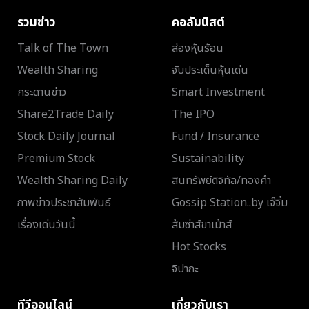
รวมข่าว
คอลัมนิสต์
Talk of The Town
ส่องหุ้นร้อน
Wealth Sharing
จับประเด็นหุ้นเด่น
กระดานข่าว
Smart Investment
Share2Trade Daily
The IPO
Stock Daily Journal
Fund / Insurance
Premium Stock
Sustainability
Wealth Sharing Daily
สินทรัพย์ดิจิทัล/ทองคำ
ภาพข่าวประชาสัมพันธ์
Gossip Station..by เจ๊จิ๋ม
เรื่องเด่นวันนี้
ส้มซ่าส์ขาเม้าส์
Hot Stocks
จิปาถะ
ทีวีออนไลน์
เกี่ยวกับเรา