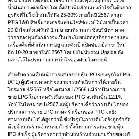
ทั้งนี้ บริษัทฯ ยังคงขยายพอร์ตการลงทุนในธุรกิจที่ไม่ใช่
น้ำมันอย่างต่อเนื่อง โดยตั้งเป้าเพิ่มส่วนแบ่งกำไรขั้นต้นจาก
ธุรกิจที่ไม่ใช่น้ำมันให้ถึง 25-30% ภายในปี 2567 ล่าสุด
PTG ได้รับสิทธิ์มาสเตอร์แฟรนไชส์ซับเวย์ในไทยเป็นเวลา
20 ปี มีผลตั้งแต่วันที่ 1 เมษายนที่ผ่านมา ซึ่งบริษัทฯ คาด
ว่าการลงทุนดังกล่าวจะเป็นประโยชน์ต่อธุรกิจอาหารและ
เครื่องดื่มที่ดำเนินการอยู่ และตั้งเป้าเปิดซับเวย์สาขาใหม่
อีก 10-20 สาขาในปี 2567 โดยยังไม่นับรวม Upside ดัง
กล่าวไว้ในประมาณการกำไรของฝ่ายวิเคราะห์
สำหรับความคืบหน้าการเสนอขายหุ้น IPO ของธุรกิจ LPG
(ATL) ผู้บริหารคาดว่าจะสามารถดำเนินการได้ภายใน
ไตรมาส 4/2567 หรือไตรมาส 1/2568 แม้ว่าปริมาณการ
ขาย LPG ในภาคครัวเรือนของ PTG จะเพิ่มขึ้น 12.1%
YoY ในไตรมาส 1/2567 แต่ผู้บริหารเชื่อว่าการเติบโตของ
ปริมาณการขาย LPG ภาคครัวเรือนของ PTG จะยัง
สามารถเติบโตได้สูงกว่านี้ ซึ่งปัจจุบันการเติบโตยังถูกจำกัด
ด้วยจำนวนร้านจำหน่ายก๊าซ ทั้งนี้หากการเสนอขายหุ้น
IPO สำเร็จ ผู้บริหารคาดว่าจำนวนร้านจำหน่ายก๊าซของบริ