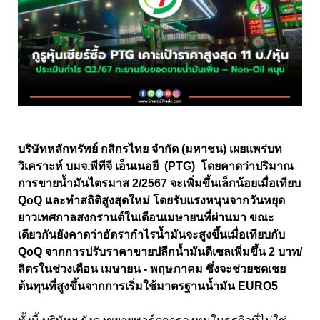
บริษัทหลักทรัพย์ กสิกรไทย จำกัด (มหาชน) เผยแพร่บท
วิเคราะห์ บมจ.พีทีจี เอ็นเนอยี (PTG) โดยคาดว่าปริมาณ
การขายน้ำมันไตรมาส 2/2567 จะเพิ่มขึ้นเล็กน้อยเมื่อเทียบ
QoQ และทำสถิติสูงสุดใหม่ โดยรับแรงหนุนจากวันหยุด
ยาวเทศกาลสงกรานต์ในเดือนเมษายนที่ผ่านมา ขณะ
เดียวกันยังคาดว่าอัตรากำไรน้ำมันจะสูงขึ้นเมื่อเทียบกับ
QoQ จากการปรับราคาขายปลีกน้ำมันดีเซลเพิ่มขึ้น 2 บาท/
ลิตรในช่วงเดือน เมษายน - พฤษภาคม ซึ่งจะช่วยชดเชย
ต้นทุนที่สูงขึ้นจากการเริ่มใช้มาตรฐานน้ำมัน EURO5