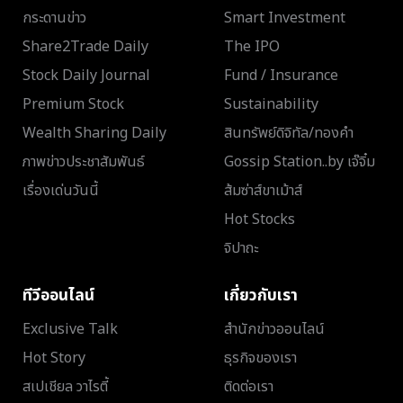
กระดานข่าว
Smart Investment
Share2Trade Daily
The IPO
Stock Daily Journal
Fund / Insurance
Premium Stock
Sustainability
Wealth Sharing Daily
สินทรัพย์ดิจิทัล/ทองคำ
ภาพข่าวประชาสัมพันธ์
Gossip Station..by เจ๊จิ๋ม
เรื่องเด่นวันนี้
ส้มซ่าส์ขาเม้าส์
Hot Stocks
จิปาถะ
ทีวีออนไลน์
เกี่ยวกับเรา
Exclusive Talk
สำนักข่าวออนไลน์
Hot Story
ธุรกิจของเรา
สเปเชียล วาไรตี้
ติดต่อเรา