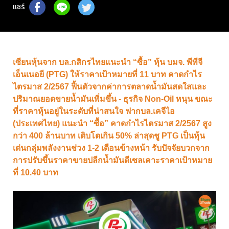
แชร์
เซียนหุ้นจาก บล.กสิกรไทยแนะนำ “ซื้อ” หุ้น บมจ. พีทีจี
เอ็นเนอยี (PTG) ให้ราคาเป้าหมายที่ 11 บาท คาดกำไร
ไตรมาส 2/2567 ฟื้นตัวจากค่าการตลาดน้ำมันสดใสและ
ปริมาณยอดขายน้ำมันเพิ่มขึ้น - ธุรกิจ Non-Oil หนุน ขณะ
ที่ราคาหุ้นอยู่ในระดับที่น่าสนใจ ฟากบล.เคจีไอ
(ประเทศไทย) แนะนำ “ซื้อ” คาดกำไรไตรมาส 2/2567 สูง
กว่า 400 ล้านบาท เติบโตเกิน 50% ล่าสุดชู PTG เป็นหุ้น
เด่นกลุ่มพลังงานช่วง 1-2 เดือนข้างหน้า รับปัจจัยบวกจาก
การปรับขึ้นราคาขายปลีกน้ำมันดีเซลเคาะราคาเป้าหมาย
ที่ 10.40 บาท