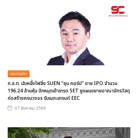
กระดานข่าว
ก.ล.ต. นับหนึ่งไฟลิ่ง SUEN "ซุน คอร์ป" ขาย IPO จำนวน
196.24 ล้านหุ้น ปักหมุดเข้าเทรด SET ชูแผนขยายอาณาจักรวัสดุ
ก่อสร้างครบวงจร รับเมกะเทรนด์ EEC
07 สิงหาคม 2569