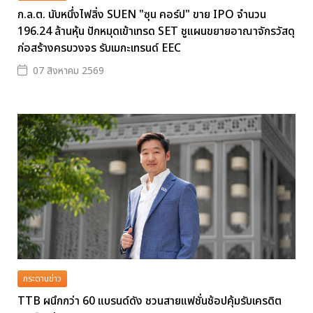
ก.ล.ต. นับหนึ่งไฟลิ่ง SUEN "ซุน คอร์ป" ขาย IPO จำนวน
196.24 ล้านหุ้น ปักหมุดเข้าเทรด SET ชูแผนขยายอาณาจักรวัสดุ
ก่อสร้างครบวงจร รับเมกะเทรนด์ EEC
07 สิงหาคม 2569
กระดานข่าว
TTB ผนึกกว่า 60 แบรนด์ดัง ชวนสายแฟชั่นช้อปคุ้มรับเครดิต