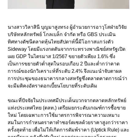
นางสาววิลาสินี บุญมาสูงทรง ผู้อำนวยการอาวุโสฝ่ายวิจัย
บริษัทหลักทรัพย์ โกลเบล็ก จำกัด หรือ GBS ประเมิน
ทิศทางดัชนีตลาดหุ้นไทยสัปดาห์นี้มีโอกาสแกว่งตัว
Sideway โดยมีแรงกดดันจากกระทรวงพาณิชย์สหรัฐเปิด
เผย GDP ในไตรมาส 1/2567 ขยายตัวเพียง 1.6% ซึ่ง
เป็นการขยายตัวต่ำสุดในรอบเกือบ 2 ปีและต่ำกว่าคาด
การณ์ของนักวิเคราะห์ที่ระดับ 2.4% จึงแนะนำจับตาผล
การประชุมของธนาคารกลางสหรัฐซึ่งตลาดคาดการณ์ว่า
จะมีมติคงอัตราดอกเบี้ยนโยบายที่ระดับเดิม
ขณะที่ปัจจัยในประเทศมีประเด็นบวกจากตลาดหลักทรัพย์
แห่งประเทศไทย (ตลท.) เตรียมยกระดับเกณฑ์การซื้อขาย
ใหม่ โดยเฉพาะการใช้มาตรการพิจารณาความเหมาะ
สมในการกำหนดราคาทำชอร์ตเซลด้วยราคาสูงกว่าราคา
ครั้งสุดท้าย เพื่อไม่ให้เกิดการดัมพ์ราคา (Uptick Rule) และ