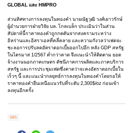
GLOBAL และ HMPRO
ส่วนทิศทางการลงทุนในทองคำ นายณัฐวุฒิ วงศ์เยาวรักษ์
ผู้อำนวยการฝ่ายวิจัย บล. โกลเบล็ก ประเมินว่าในส่วน
สัปดาห์นี้ราคาทองคำถูกกดดันจากสงครามระหว่าง
อิหร่านและอิสราเอลที่คลี่คลาย และความกังวลว่าเฟดจะ
ชะลอการปรับลดอัตราดอกเบี้ยออกไปอีก หลัง GDP สหรัฐ
ในไตรมาส 1/2567 ต่ำกว่าคาด จึงแนะนำให้ติดตาม ยอด
จ้างงานนอกภาคเกษตร ดัชนีภาคการผลิตและภาคบริการ
สหรัฐ และการประชุมเฟดซึ่งคาดว่าจะคงอัตราดอกเบี้ยใน
เร็วๆ นี้ และแนะนำกลยุทธ์การลงทุนในทองคำโดยรอให้
ราคาทองคำยืนเหนือแนวรับที่ระดับ 2,300$/oz ก่อนเข้า
ลงทุนอีกครั้ง
GBS