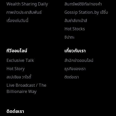
Wealth Sharing Daily
สินทรัพย์ดิจิทัล/ทองคำ
ภาพข่าวประชาสัมพันธ์
Gossip Station..by เจ๊จิ๋ม
เรื่องเด่นวันนี้
ส้มซ่าส์ขาเม้าส์
Hot Stocks
จิปาถะ
ทีวีออนไลน์
เกี่ยวกับเรา
Exclusive Talk
สำนักข่าวออนไลน์
Hot Story
ธุรกิจของเรา
สเปเชียล วาไรตี้
ติดต่อเรา
Live Broadcast / The
Billionaire Way
ติดต่อเรา