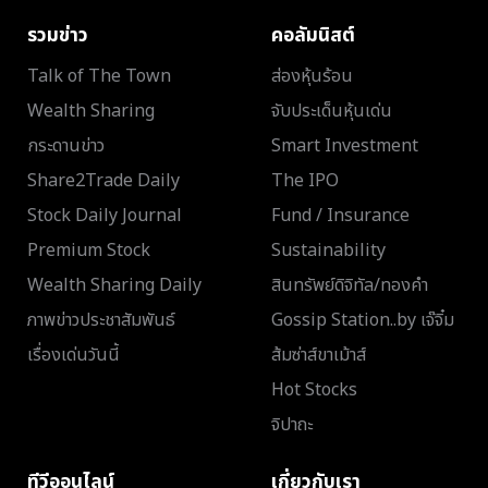
รวมข่าว
คอลัมนิสต์
Talk of The Town
ส่องหุ้นร้อน
Wealth Sharing
จับประเด็นหุ้นเด่น
กระดานข่าว
Smart Investment
Share2Trade Daily
The IPO
Stock Daily Journal
Fund / Insurance
Premium Stock
Sustainability
Wealth Sharing Daily
สินทรัพย์ดิจิทัล/ทองคำ
ภาพข่าวประชาสัมพันธ์
Gossip Station..by เจ๊จิ๋ม
เรื่องเด่นวันนี้
ส้มซ่าส์ขาเม้าส์
Hot Stocks
จิปาถะ
ทีวีออนไลน์
เกี่ยวกับเรา