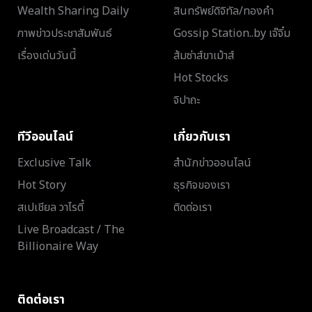
Wealth Sharing Daily
สินทรัพย์ดิจิทัล/ทองคำ
ภาพข่าวประชาสัมพันธ์
Gossip Station..by เจ๊จิ๋ม
เรื่องเด่นวันนี้
ส้มซ่าส์ขาเม้าส์
Hot Stocks
จิปาถะ
ทีวีออนไลน์
เกี่ยวกับเรา
Exclusive Talk
สำนักข่าวออนไลน์
Hot Story
ธุรกิจของเรา
สเปเชียล วาไรตี้
ติดต่อเรา
Live Broadcast / The
Billionaire Way
ติดต่อเรา