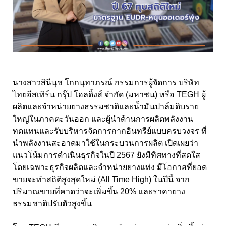
นางสาวสินีนุช โกกนุทาภรณ์ กรรมการผู้จัดการ บริษัท
ไทยอีสเทิร์น กรุ๊ป โฮลดิ้งส์ จำกัด (มหาชน) หรือ TEGH ผู้
ผลิตและจำหน่ายยางธรรมชาติและน้ำมันปาล์มดิบราย
ใหญ่ในภาคตะวันออก และผู้นำด้านการผลิตพลังงาน
ทดแทนและรับบริหารจัดการกากอินทรีย์แบบครบวงจร ที่
นำพลังงานสะอาดมาใช้ในกระบวนการผลิต เปิดเผยว่า
แนวโน้มการดำเนินธุรกิจในปี 2567 ยังมีทิศทางที่สดใส
โดยเฉพาะธุรกิจผลิตและจำหน่ายยางแท่ง มีโอกาสที่ยอด
ขายจะทำสถิติสูงสุดใหม่ (All Time High) ในปีนี้ จาก
ปริมาณขายที่คาดว่าจะเพิ่มขึ้น 20% และราคายาง
ธรรมชาติปรับตัวสูงขึ้น