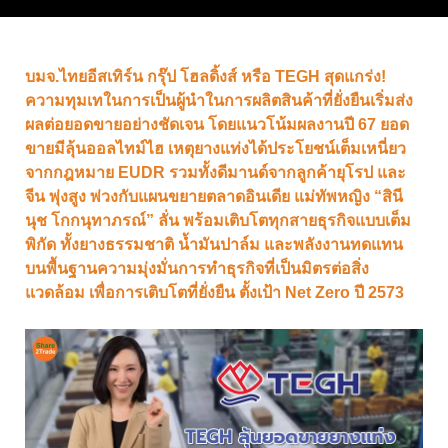
บมจ.ไทยอีสเทิร์น กรุ๊ป โฮลดิ้งส์ หรือ TEGH สุดแกร่ง!
ความทุมเทในการเป็นผู้นำในการผลิตสินค้าที่ยั่งยืนเริ่มส่ง
ผลต่อยอดขายอย่างชัดเจน โดยแนวโน้มผลงานปี 67 ยอด
ขายมีลุ้นออลไทม์ไฮ เหตุยางแท่งได้ประโยชน์เต็มเหนี่ยว
จากกฎหมาย EUDR รวมทั้งดีมานด์จากลูกค้ายุโรป และ
จีน พุ่งสูง พ่วงกับแผนขยายตลาดอินเดีย แม่ทัพหญิง “สินี
นุช โกกนุทาภรณ์” ลั่น พร้อมเติบโตทุกสายธุรกิจแบบเต็ม
พิกัด ทั้งยางธรรมชาติ น้ำมันปาล์ม และพลังงานทดแทน
บนพื้นฐานความมุ่งมั่นการทำธุรกิจที่เป็นมิตรต่อสิ่ง
แวดล้อม เพื่อการเติบโตที่ยั่งยืน ตั้งเป้า Net Zero ปี 2573