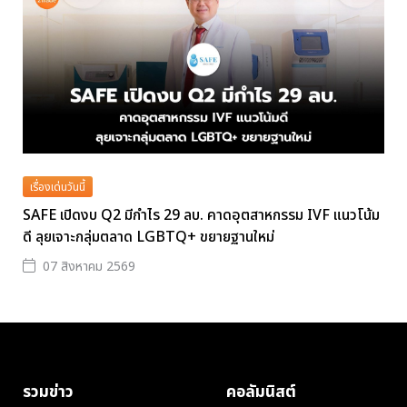
เรื่องเด่นวันนี้
SAFE เปิดงบ Q2 มีกำไร 29 ลบ. คาดอุตสาหกรรม IVF แนวโน้ม
ดี ลุยเจาะกลุ่มตลาด LGBTQ+ ขยายฐานใหม่
07 สิงหาคม 2569
รวมข่าว
คอลัมนิสต์