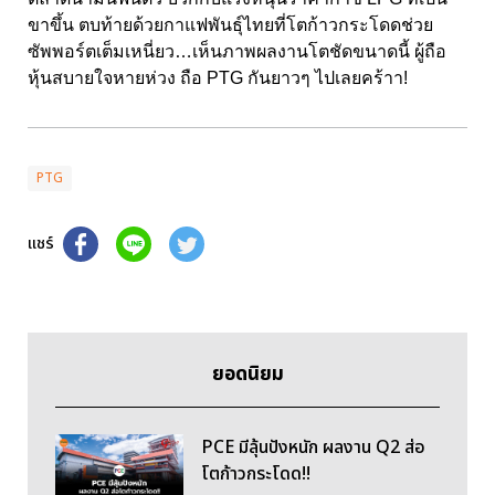
ขาขึ้น ตบท้ายด้วยกาแฟพันธุ์ไทยที่โตก้าวกระโดดช่วย
ซัพพอร์ตเต็มเหนี่ยว…เห็นภาพผลงานโตชัดขนาดนี้ ผู้ถือ
หุ้นสบายใจหายห่วง ถือ PTG กันยาวๆ ไปเลยคร้าา!
PTG
แชร์
ยอดนิยม
PCE มีลุ้นปังหนัก ผลงาน Q2 ส่อ
โตก้าวกระโดด!!