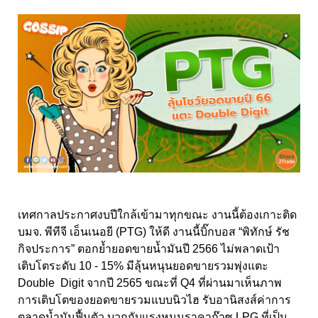
เทศกาลประกาศงบปีใกล้เข้ามาทุกขณะ งานนี้ต้องเกาะติด
บมจ. พีทีจี เอ็นเนอยี (PTG) ให้ดี งานนี้บิ๊กบอส “พิทักษ์ รัช
กิจประการ” ตอกย้ำยอดขายน้ำมันปี 2566 ไม่พลาดเป้า
เติบโตระดับ 10 - 15% มีลุ้นหนุนยอดขายรวมพุ่งแตะ
Double Digit จากปี 2565 ขณะที่ Q4 ที่ผ่านมาเห็นภาพ
การเติบโตของยอดขายรวมแบบนิวไฮ รับอานิสงส์ค่าการ
ตลาดน้ำมันฟื้นตัว บวกกับแรงหนุนราคาก๊าซ LPG ที่เป็น