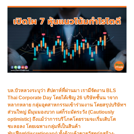
บล.บัวหลวงระบุว่า สัปดาห์ที่ผ่านมา เรามีจัดงาน BLS
Thai Corporate Day โดยได้เชิญ 26 บริษัทชั้นน าจาก
หลากหลาย กลุ่มอุตสาหกรรมเข้าร่วมงาน โดยสรุปบริษัทฯ
ส่วนใหญ่ มีมุมมองบวก แต่ก็ระมัดระวัง (Cautiously
optimistic) ถึงแม้ว่าการบริโภคโดยรวมจะเริ่มเติบโต
ชะลอลง โดยเฉพาะกลุ่มที่เป็นสินค้า
ฟุ่มเฟือย(discretionary) ทั้งด้านค้าขายวัสดุก่อสร้าง-