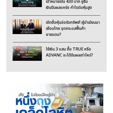
เป้าหมายเป็น 430 บาท ชูธีม
เงินปันผลแกร่ง กำไรต่อหุ้นสูง
เปิดชื่อหุ้นจ่อรับทรัพย์! ผู้นำเมียนมา
เยือนไทย จุดกระแสฟื้นค้า
ชายแดน?
ใช้เงิน 3 แสน ซื้อ TRUE หรือ
ADVANC จะได้ปันผลเท่าไหร่?