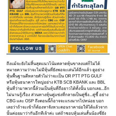
ถึงแม้จะยังไม่สิ้นสุดแนวโน้มตลาดหุ้นขาลงแต่ก็ไม่ได้
หมายความว่าจะไม่มีหุ้นที่ยังพอจะเล่นได้อีกแล้ว ดูอย่าง
หุ้นพื้นฐานดีหลายตัวไม่ว่าจะเป็น OR PTT PTG GULF
หรือหุ้นธนาคารใหญ่อย่าง KTB SCB KBANK และ BBL
หุ้นที่ว่ามาพวกนี้ล้วนเป็นหุ้นที่ถือยาวได้ทั้งนั้น บอกเลย...อีก
ไม่นานรู้เรื่อง ส่วนทางหุ้นคู่แข่งที่กลายเป็นคู่ซิ่ง...คู่ซี้ อย่าง
CBG และ OSP ถึงตอนนี้ก็อาจจะแรงมากไปหน่อย บอก
เลยว่าถ้าจะเข้าก็ต้องหาจังหวะตอนราคาย่อให้ได้แล้วจาก
นั้นค่อยมาว่ากันอีกทีเจ้าค่ะ แต่ถ้าชอบหุ้นเล่นสั้นน้องซี่ยัง