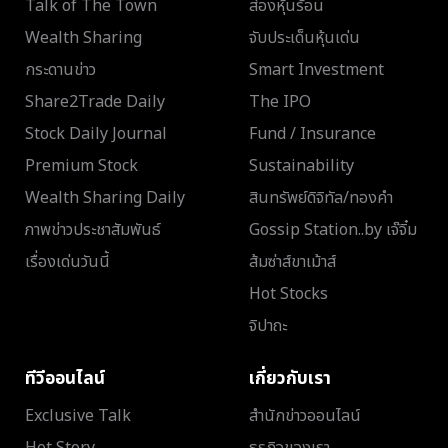
Talk of The Town
ส่องหุ้นร้อน
Wealth Sharing
จับประเด็นหุ้นเด่น
กระดานข่าว
Smart Investment
Share2Trade Daily
The IPO
Stock Daily Journal
Fund / Insurance
Premium Stock
Sustainability
Wealth Sharing Daily
สินทรัพย์ดิจิทัล/ทองคำ
ภาพข่าวประชาสัมพันธ์
Gossip Station..by เจ๊จิ๋ม
เรื่องเด่นวันนี้
ส้มซ่าส์ขาเม้าส์
Hot Stocks
จิปาถะ
ทีวีออนไลน์
เกี่ยวกับเรา
Exclusive Talk
สำนักข่าวออนไลน์
Hot Story
ธุรกิจของเรา