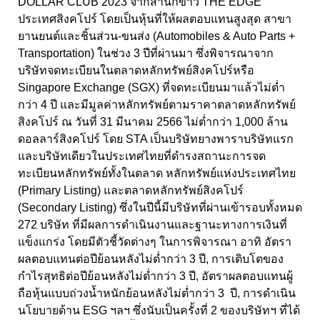
DOLLAR CLUB 2023 จากสำนักข่าว THE EDGE
ประเทศสิงคโปร์ โดยเป็นหุ้นที่ให้ผลตอบแทนสูงสุด สาขา
ยานยนต์และชิ้นส่วน-ขนส่ง (Automobiles & Auto Parts +
Transportation) ในช่วง 3 ปีที่ผ่านมา ซึ่งพิจารณาจาก
บริษัทจดทะเบียนในตลาดหลักทรัพย์สิงคโปร์หรือ
Singapore Exchange (SGX) ที่จดทะเบียนมาแล้วไม่ต่ำ
กว่า 4 ปี และมีมูลค่าหลักทรัพย์ตามราคาตลาดหลักทรัพย์
สิงคโปร์ ณ วันที่ 31 มีนาคม 2566 ไม่ต่ำกว่า 1,000 ล้าน
ดอลลาร์สิงคโปร์ โดย STA เป็นบริษัทยางพาราบริษัทแรก
และบริษัทเดียวในประเทศไทยที่ดำรงสถานะการจด
ทะเบียนหลักทรัพย์ทั้งในตลาด หลักทรัพย์แห่งประเทศไทย
(Primary Listing) และตลาดหลักทรัพย์สิงคโปร์
(Secondary Listing) ซึ่งในปีนี้มีบริษัทที่ผ่านเข้ารอบทั้งหมด
272 บริษัท ที่มีผลการดำเนินงานและฐานะทางการเงินที่
แข็งแกร่ง โดยมีตัวชี้วัดต่างๆ ในการพิจารณา อาทิ อัตรา
ผลตอบแทนต่อปีย้อนหลังไม่ต่ำกว่า 3 ปี, การเติบโตของ
กำไรสุทธิต่อปีย้อนหลังไม่ต่ำกว่า 3 ปี, อัตราผลตอบแทนผู้
ถือหุ้นแบบถ่วงน้ำหนักย้อนหลังไม่ต่ำกว่า 3 ปี, การดำเนิน
นโยบายด้าน ESG ฯลฯ ซึ่งนับเป็นครั้งที่ 2 ของบริษัทฯ ที่ได้