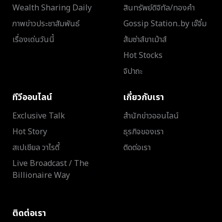
Wealth Sharing Daily
สินทรัพย์ดิจิทัล/ทองคำ
ภาพข่าวประชาสัมพันธ์
Gossip Station..by เจ๊จิ๋ม
เรื่องเด่นวันนี้
ส้มซ่าส์ขาเม้าส์
Hot Stocks
จิปาถะ
ทีวีออนไลน์
เกี่ยวกับเรา
Exclusive Talk
สำนักข่าวออนไลน์
Hot Story
ธุรกิจของเรา
สเปเชียล วาไรตี้
ติดต่อเรา
Live Broadcast / The
Billionaire Way
ติดต่อเรา