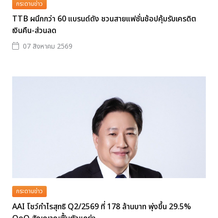
กระดานข่าว
TTB ผนึกกว่า 60 แบรนด์ดัง ชวนสายแฟชั่นช้อปคุ้มรับเครดิต
เงินคืน-ส่วนลด
07 สิงหาคม 2569
กระดานข่าว
AAI โชว์กำไรสุทธิ Q2/2569 ที่ 178 ล้านบาท พุ่งขึ้น 29.5%