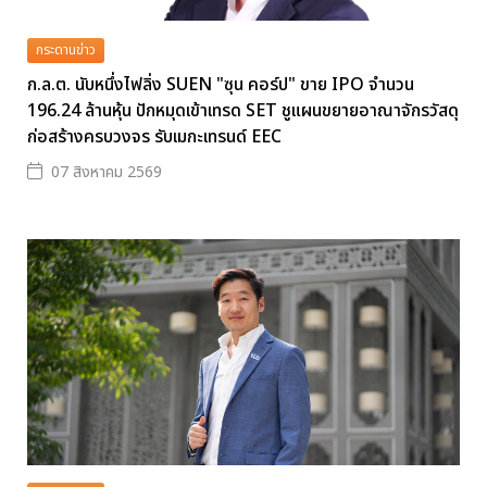
กระดานข่าว
ก.ล.ต. นับหนึ่งไฟลิ่ง SUEN "ซุน คอร์ป" ขาย IPO จำนวน
196.24 ล้านหุ้น ปักหมุดเข้าเทรด SET ชูแผนขยายอาณาจักรวัสดุ
ก่อสร้างครบวงจร รับเมกะเทรนด์ EEC
07 สิงหาคม 2569