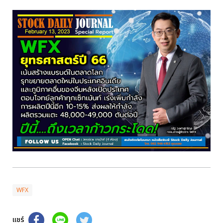
WFX
แชร์