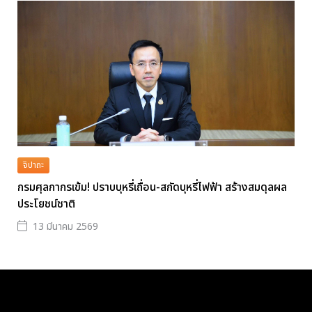
จิปาถะ
กรมศุลกากรเข้ม! ปราบบุหรี่เถื่อน-สกัดบุหรี่ไฟฟ้า สร้างสมดุลผล
ประโยชน์ชาติ
13 มีนาคม 2569