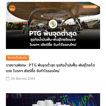
จับประเด็นหุ้นเด่น
รายงานพิเศษ : PTG พ้นจุดต่ำสุด ธุรกิจน้ำมันฟื้น-พันธุ์ไทยโต
แรง โบรกฯ เชียร์ซื้อ รับกำไรรอบใหม่
06 สิงหาคม 2569