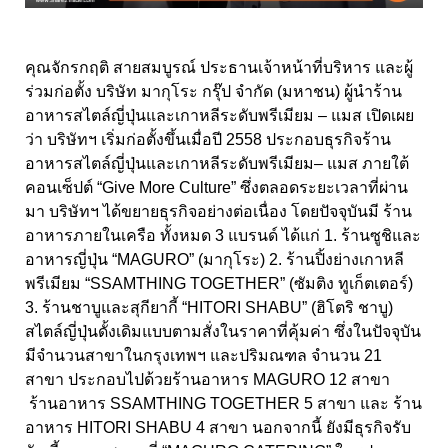
คุณจักรกฤติ สายสมบูรณ์ ประธานเจ้าหน้าที่บริหาร และผู้
ร่วมก่อตั้ง บริษัท มากุโระ กรุ๊ป จำกัด (มหาชน) ผู้นำร้าน
อาหารสไตล์ญี่ปุ่นและเกาหลีระดับพรีเมียม – แมส เปิดเผย
ว่า บริษัทฯ เริ่มก่อตั้งขึ้นเมื่อปี 2558 ประกอบธุรกิจร้าน
อาหารสไตล์ญี่ปุ่นและเกาหลีระดับพรีเมียม– แมส ภายใต้
คอนเซ็ปต์ “Give More Culture” ซึ่งตลอดระยะเวลาที่ผ่าน
มา บริษัทฯ ได้ขยายธุรกิจอย่างต่อเนื่อง โดยปัจจุบันมี ร้าน
อาหารภายในเครือ ทั้งหมด 3 แบรนด์ ได้แก่ 1. ร้านซูชิและ
อาหารญี่ปุ่น “MAGURO” (มากุโระ) 2. ร้านปิ้งย่างเกาหลี
พรีเมียม “SSAMTHING TOGETHER” (ซัมติง ทูเก็ตเตอร์)
3. ร้านชาบูและสุกียากี้ “HITORI SHABU” (ฮิโตริ ชาบู)
สไตล์ญี่ปุ่นดั้งเดิมแบบตามสั่งในราคาที่คุ้มค่า ซึ่งในปัจจุบัน
มีจำนวนสาขาในกรุงเทพฯ และปริมณฑล จำนวน 21
สาขา ประกอบไปด้วยร้านอาหาร MAGURO 12 สาขา
ร้านอาหาร SSAMTHING TOGETHER 5 สาขา และ ร้าน
อาหาร HITORI SHABU 4 สาขา นอกจากนี้ ยังมีธุรกิจรับ