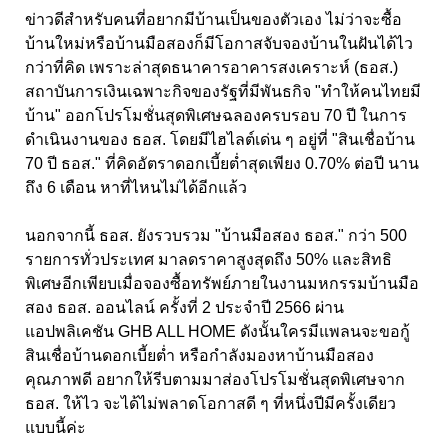
ข่าวดีสำหรับคนที่อยากมีบ้านเป็นของตัวเอง ไม่ว่าจะซื้อ
บ้านใหม่หรือบ้านมือสองก็มีโอกาสจับจองบ้านในฝันได้ไว
กว่าที่คิด เพราะล่าสุดธนาคารอาคารสงเคราะห์ (ธอส.)
สถาบันการเงินเฉพาะกิจของรัฐที่มีพันธกิจ "ทำให้คนไทยมี
บ้าน" ออกโปรโมชั่นสุดพิเศษฉลองครบรอบ 70 ปี ในการ
ดำเนินงานของ ธอส. โดยมีไฮไลต์เด่น ๆ อยู่ที่ "สินเชื่อบ้าน
70 ปี ธอส." ที่คิดอัตราดอกเบี้ยต่ำสุดเพียง 0.70% ต่อปี นาน
ถึง 6 เดือน หาที่ไหนไม่ได้อีกแล้ว
นอกจากนี้ ธอส. ยังรวบรวม "บ้านมือสอง ธอส." กว่า 500
รายการทั่วประเทศ มาลดราคาสูงสุดถึง 50% และสิทธิ
พิเศษอีกเพียบเมื่อจองซื้อทรัพย์ภายในงานมหกรรมบ้านมือ
สอง ธอส. ออนไลน์ ครั้งที่ 2 ประจำปี 2566 ผ่าน
แอปพลิเคชัน GHB ALL HOME ดังนั้นใครมีแพลนจะขอกู้
สินเชื่อบ้านดอกเบี้ยต่ำ หรือกำลังมองหาบ้านมือสอง
คุณภาพดี อยากให้รีบตามมาส่องโปรโมชั่นสุดพิเศษจาก
ธอส. ให้ไว จะได้ไม่พลาดโอกาสดี ๆ ที่หนึ่งปีมีครั้งเดียว
แบบนี้ค่ะ