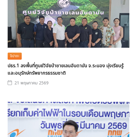
จิปาถะ
ปธร.1 ลงพื้นที่ศูนย์วิจัยป่าชายเลนอันดามัน จ.ระนอง มุ่งเรียนรู้
และอนุรักษ์ทรัพยากรธรรมชาติ
21 พฤษภาคม 2569