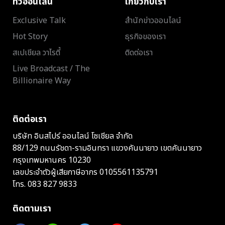
ทีวีออนไลน์
เกี่ยวกับเรา
Exclusive Talk
สำนักข่าวออนไลน์
Hot Story
ธุรกิจของเรา
สเปเชียล วาไรตี้
ติดต่อเรา
Live Broadcast / The
Billionaire Way
ติดต่อเรา
บริษัท อินสไปร์ ออนไลน์ โซเชียล จำกัด
88/129 ถนนรัชดา-รามอินทรา แขวงคันนายาว เขตคันนายาว
กรุงเทพมหานคร 10230
เลขประจำตัวผู้เสียภาษีอากร 0105561135791
โทร.
083 827 9833
ติดตามเรา