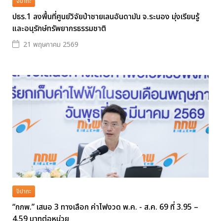
จิปาถะ
ปธร.1 ลงพื้นที่ศูนย์วิจัยป่าชายเลนอันดามัน จ.ระนอง มุ่งเรียนรู้
และอนุรักษ์ทรัพยากรธรรมชาติ
21 พฤษภาคม 2569
จิปาถะ
“กกพ.” เสนอ 3 ทางเลือก ค่าไฟงวด พ.ค. - ส.ค. 69 ที่ 3.95 –
4.59 บาทต่อหน่วย