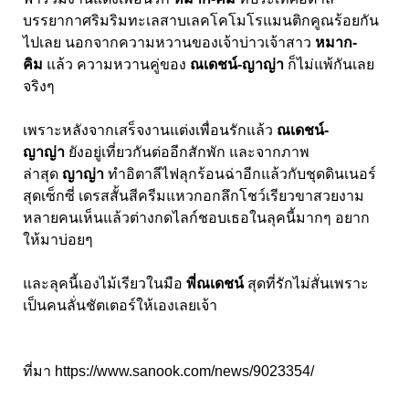
บรรยากาศริมริมทะเลสาบเลคโคโมโรแมนติกคูณร้อยกัน
ไปเลย นอกจากความหวานของเจ้าบ่าวเจ้าสาว
หมาก-
คิม
แล้ว ความหวานคู่ของ
ณเดชน์-ญาญ่า
ก็ไม่แพ้กันเลย
จริงๆ
เพราะหลังจากเสร็จงานแต่งเพื่อนรักแล้ว
ณเดชน์-
ญาญ่า
ยังอยู่เที่ยวกันต่ออีกสักพัก และจากภาพ
ล่าสุด
ญาญ่า
ทำอิตาลีไฟลุกร้อนฉ่าอีกแล้วกับชุดดินเนอร์
สุดเซ็กซี่ เดรสสั้นสีครีมแหวกอกลึกโชว์เรียวขาสวยงาม
หลายคนเห็นแล้วต่างกดไลก์ชอบเธอในลุคนี้มากๆ อยาก
ให้มาบ่อยๆ
และลุคนี้เองไม้เรียวในมือ
พี่ณเดชน์
สุดที่รักไม่สั่นเพราะ
เป็นคนลั่นชัตเตอร์ให้เองเลยเจ้า
ที่มา
https://www.sanook.com/news/9023354/