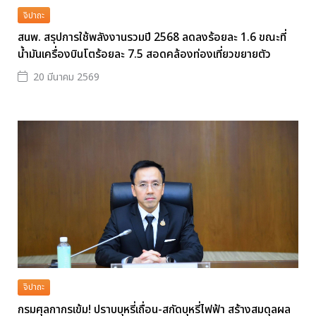
จิปาถะ
สนพ. สรุปการใช้พลังงานรวมปี 2568 ลดลงร้อยละ 1.6 ขณะที่
น้ำมันเครื่องบินโตร้อยละ 7.5 สอดคล้องท่องเที่ยวขยายตัว
20 มีนาคม 2569
จิปาถะ
กรมศุลกากรเข้ม! ปราบบุหรี่เถื่อน-สกัดบุหรี่ไฟฟ้า สร้างสมดุลผล