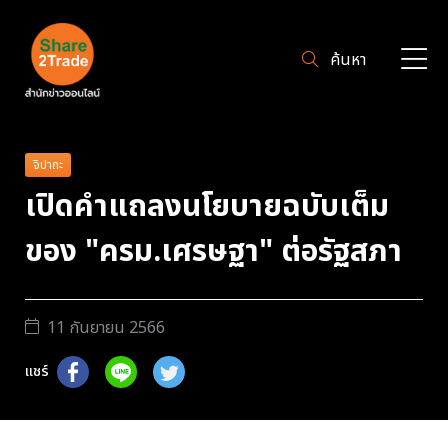
ค้นหา
จิปาถะ
เปิดคำแถลงนโยบายฉบับเต็ม
ของ "ครม.เศรษฐา" ต่อรัฐสภา
11 กันยายน 2566
แชร์