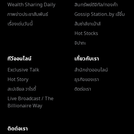
Wealth Sharing Daily
สินทรัพย์ดิจิทัล/ทองคำ
ภาพข่าวประชาสัมพันธ์
Gossip Station..by เจ๊จิ๋ม
เรื่องเด่นวันนี้
ส้มซ่าส์ขาเม้าส์
Hot Stocks
จิปาถะ
ทีวีออนไลน์
เกี่ยวกับเรา
Exclusive Talk
สำนักข่าวออนไลน์
Hot Story
ธุรกิจของเรา
สเปเชียล วาไรตี้
ติดต่อเรา
Live Broadcast / The
Billionaire Way
ติดต่อเรา