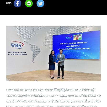
แชร์
บรรยายภาพ: นางสาวลัดดา โรจนาวิไลวุฒิ (กลาง) รองกรรมการผู้
จัดการฝ่ายลูกค้าสัมพันธ์ที่ดิน และอาคารอุตสาหกรรม บริษัท ดับบลิวเอ
ชเอ อินดัสเตรียล ดีเวลลอปเมนท์ จำกัด (มหาชน) และมร. จี้ ข่าย เสียง