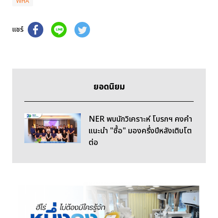
WHA
แชร์
ยอดนิยม
NER พบนักวิเคราะห์ โบรกฯ คงคำ
แนะนำ "ซื้อ" มองครึ่งปีหลังเติบโต
ต่อ