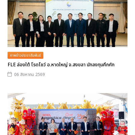
ภาพข่าวประชาสัมพันธ์
FLE ล่องใต้ โรดโชว์ อ.หาดใหญ่ จ.สงขลา นักลงทุนคึกคัก
06 สิงหาคม 2569