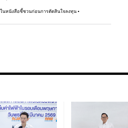
ลในหนังสือชี้ชวนก่อนการตัดสินใจลงทุน •