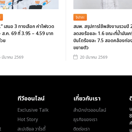
ะ
จิปาถะ
” เสนอ 3 ทางเลือก ค่าไฟงวด
สนพ. สรุปการใช้พลังงานรวมปี
- ส.ค. 69 ที่ 3.95 – 4.59 บาท
ลดลงร้อยละ 1.6 ขณะที่น้ำมันเคร
่วย
บินโตร้อยละ 7.5 สอดคล้องท่องเ
ขยายตัว
 มีนาคม 2569
20 มีนาคม 2569
ทีวีออนไลน์
เกี่ยวกับเรา
ต
บ
Exclusive Talk
สำนักข่าวออนไลน์
8
Hot Story
ธุรกิจของเรา
ค
t
สเปเชียล วาไรตี้
ติดต่อเรา
เ