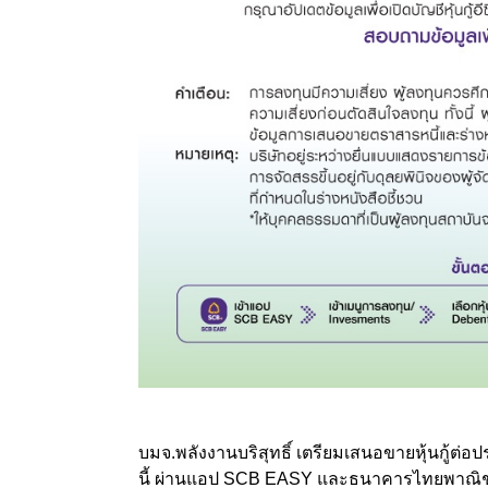
บมจ.พลังงานบริสุทธิ์ เตรียมเสนอขายหุ้นกู้ต่อประช
นี้ ผ่านแอป SCB EASY และธนาคารไทยพาณิชย