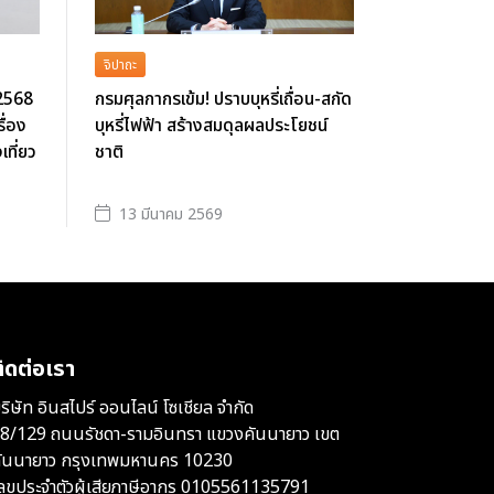
จิปาถะ
 2568
กรมศุลกากรเข้ม! ปราบบุหรี่เถื่อน-สกัด
ื่อง
บุหรี่ไฟฟ้า สร้างสมดุลผลประโยชน์
ที่ยว
ชาติ
13 มีนาคม 2569
ิดต่อเรา
ริษัท อินสไปร์ ออนไลน์ โซเชียล จำกัด
8/129 ถนนรัชดา-รามอินทรา แขวงคันนายาว เขต
ันนายาว กรุงเทพมหานคร 10230
ลขประจำตัวผู้เสียภาษีอากร 0105561135791