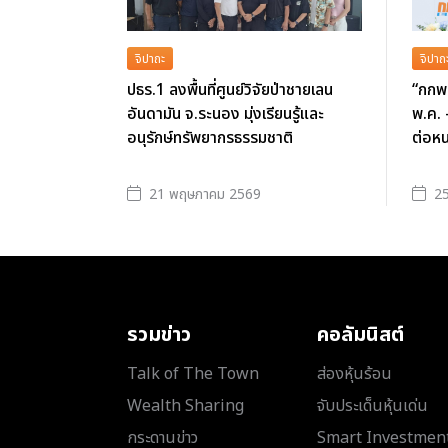
จิปาถะ
จิปาถ
ปธร.1 ลงพื้นที่ศูนย์วิจัยป่าชายเลน
“กกพ.
อันดามัน จ.ระนอง มุ่งเรียนรู้และ
พ.ค. 
อนุรักษ์ทรัพยากรธรรมชาติ
ต่อหน
21 พฤษภาคม 2569
25
รวมข่าว
คอลัมนิสต์
Talk of The Town
ส่องหุ้นร้อน
Wealth Sharing
จับประเด็นหุ้นเด่น
กระดานข่าว
Smart Investmen