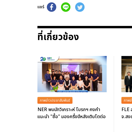
แชร์
ที่เกี่ยวข้อง
ภาพข่าวประชาสัมพันธ์
ภาพข่
NER พบนักวิเคราะห์ โบรกฯ คงคำ
FLE ล
แนะนำ "ซื้อ" มองครึ่งปีหลังเติบโตต่อ
จ.สงข