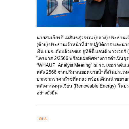
นายสมเกียรติ เมสันธสุวรรณ (กลาง) ประธานเจ้า
(ซ้าย) ประธานเจ้าหน้าที่ฝ่ายปฏิบัติการ และน
เงิน บมจ. ดับบลิวเอชเอ ยูทิลิตี้ แอนด์ พาว
ไตรมาส 2/2566 พร้อมเผยทิศทางการดำเนินธุรก
“WHAUP Analyst Meeting” ณ รร. เชอราตันแกรน
หลัง 2566 จากปริมาณยอดขายน้ำทั้งในประเทศ
บวกจากราคาก๊าซที่ลดลง พร้อมเดินหน้าขยาย
พลังงานหมุนเวียน (Renewable Energy) ในปร
อย่างยั่งยืน
WHA