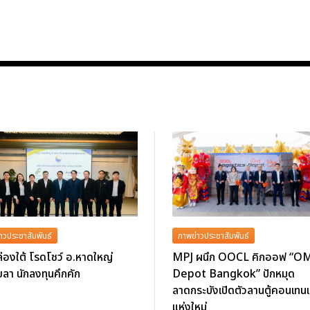
าวประชาสัมพันธ์
ภาพข่าวประชาสัมพันธ์
่องใต้ โรดโชว์ อ.หาดใหญ่
MPJ ผนึก OOCL คิกออฟ “O
ลา นักลงทุนคึกคัก
Depot Bangkok” ปักหมุด
ลาดกระบังเปิดตัวลานตู้คอนเทนเ
แห่งใหม่