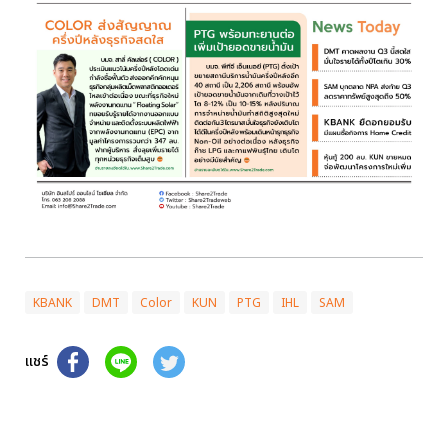
KBANK
DMT
Color
KUN
PTG
IHL
SAM
แชร์