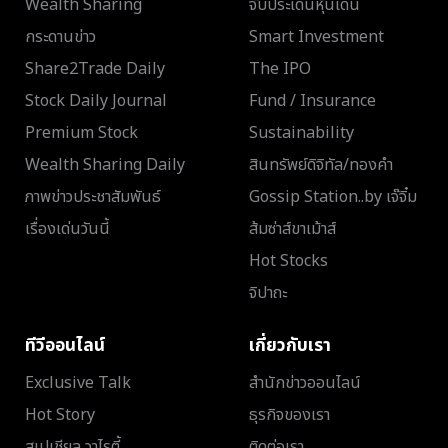
Wealth Sharing
จับประเด็นหุ้นเด่น
กระดานข่าว
Smart Investment
Share2Trade Daily
The IPO
Stock Daily Journal
Fund / Insurance
Premium Stock
Sustainability
Wealth Sharing Daily
สินทรัพย์ดิจิทัล/ทองคำ
ภาพข่าวประชาสัมพันธ์
Gossip Station..by เจ๊จิ๋ม
เรื่องเด่นวันนี้
ส้มซ่าส์ขาเม้าส์
Hot Stocks
จิปาถะ
ทีวีออนไลน์
เกี่ยวกับเรา
Exclusive Talk
สำนักข่าวออนไลน์
Hot Story
ธุรกิจของเรา
สเปเชียล วาไรตี้
ติดต่อเรา