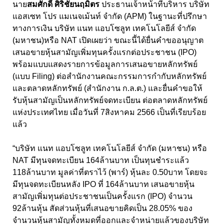
นาย
สมศักดิ์ ศิริชัยนฤมิตร
ประธานเจ้าหน้าที่บริหาร บริษัท
แอสเซท โปร แมเนจเม้นท์ จำกัด
(APM)
ในฐานะที่ปรึกษา
ทางการเงิน บริษัท แนท แอบโซลูท เทคโนโลยีส์ จำกัด
(
มหาชน
)
หรือ
NAT
เปิดเผยว่า ขณะนี้ได้ยื่นคำขออนุญาต
เสนอขายหุ้นสามัญเพิ่มทุนครั้งแรกต่อประชาชน
(IPO)
พร้อมแบบแสดงรายการข้อมูลการเสนอขายหลักทรัพย์
(
แบบ
Filing)
ต่อสำนักงานคณะกรรมการกำกับหลักทรัพย์
และตลาดหลักทรัพย์
(
สำนักงาน ก
.
ล
.
ต
.)
และยื่นคำขอให้
รับหุ้นสามัญเป็นหลักทรัพย์จดทะเบียน ต่อตลาดหลักทรัพย์
แห่งประเทศไทย เมื่อวันที่
7
สิงหาคม
2566
เป็นที่เรียบร้อย
แล้ว
“
บริษัท แนท แอบโซลูท เทคโนโลยีส์ จำกัด
(
มหาชน
)
หรือ
NAT
มีทุนจดทะเบียน
164
ล้านบาท เป็นทุนชำระแล้ว
118
ล้านบาท มูลค่าที่ตราไว้
(
พาร์
)
หุ้นละ
0.50
บาท โดยจะ
มีทุนจดทะเบียนหลัง
IPO
ที่
164
ล้านบาท เสนอขายหุ้น
สามัญเพิ่มทุนต่อประชาชนเป็นครั้งแรก
(IPO)
จำนวน
92
ล้านหุ้น สัดส่วนหุ้นที่เสนอขายคิดเป็น
28.05
%
ของ
จำนวนหุ้นสามัญทั้งหมดที่ออกและจำหน่ายแล้วของบริษัท