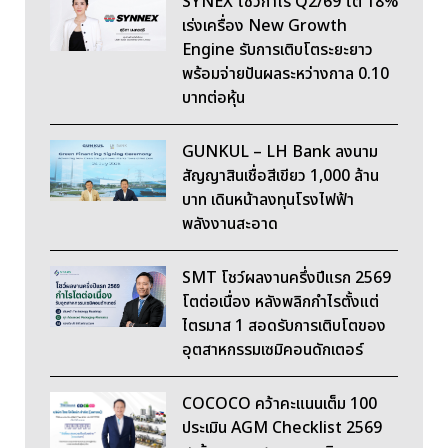
SYNEX โชว์กำไร Q2/69 โต 18%
เร่งเครื่อง New Growth
Engine รับการเติบโตระยะยาว
พร้อมจ่ายปันผลระหว่างกาล 0.10
บาทต่อหุ้น
GUNKUL – LH Bank ลงนาม
สัญญาสินเชื่อสีเขียว 1,000 ล้าน
บาท เดินหน้าลงทุนโรงไฟฟ้า
พลังงานสะอาด
SMT โชว์ผลงานครึ่งปีแรก 2569
โตต่อเนื่อง หลังพลิกกำไรตั้งแต่
ไตรมาส 1 สอดรับการเติบโตของ
อุตสาหกรรมเซมิคอนดักเตอร์
COCOCO คว้าคะแนนเต็ม 100
ประเมิน AGM Checklist 2569