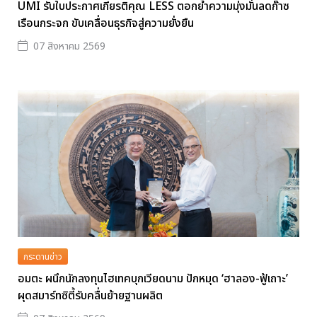
UMI รับใบประกาศเกียรติคุณ LESS ตอกย้ำความมุ่งมั่นลดก๊าซ
เรือนกระจก ขับเคลื่อนธุรกิจสู่ความยั่งยืน
07 สิงหาคม 2569
กระดานข่าว
อมตะ ผนึกนักลงทุนไฮเทคบุกเวียดนาม ปักหมุด ‘ฮาลอง-ฟู้เถาะ’
ผุดสมาร์ทซิตี้รับคลื่นย้ายฐานผลิต