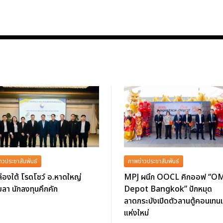
าวประชาสัมพันธ์
ภาพข่าวประชาสัมพันธ์
่องใต้ โรดโชว์ อ.หาดใหญ่
MPJ ผนึก OOCL คิกออฟ “O
ลา นักลงทุนคึกคัก
Depot Bangkok” ปักหมุด
ลาดกระบังเปิดตัวลานตู้คอนเทนเ
แห่งใหม่