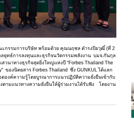
คณะกรรมการบริษัท พร้อมด้วย คุณนฤชล ดำรงปิยวุฒิ์ (ที่ 2
นกลยุทธ์การลงทุนและธุรกิจนวัตกรรมพลังงาน บมจ.กันกุล
เสวนาทางธุรกิจสุดยิ่งใหญ่แห่งปี “Forbes Thailand The
ity” ของนิตยสาร Forbes Thailand ซึ่ง GUNKUL ได้แลก
อดองค์ความรู้โดยบูรณาการแนวปฏิบัติความยั่งยืนเข้ากับ
คงตามแนวทางความยั่งยืนให้ผู้ร่วมงานได้รับฟัง โดยงาน