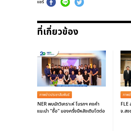
แชร์
ที่เกี่ยวข้อง
ภาพข่าวประชาสัมพันธ์
ภาพข่
NER พบนักวิเคราะห์ โบรกฯ คงคำ
FLE ล
แนะนำ "ซื้อ" มองครึ่งปีหลังเติบโตต่อ
จ.สงข