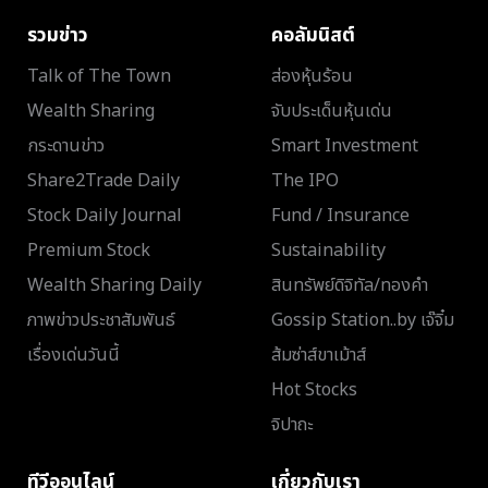
รวมข่าว
คอลัมนิสต์
Talk of The Town
ส่องหุ้นร้อน
Wealth Sharing
จับประเด็นหุ้นเด่น
กระดานข่าว
Smart Investment
Share2Trade Daily
The IPO
Stock Daily Journal
Fund / Insurance
Premium Stock
Sustainability
Wealth Sharing Daily
สินทรัพย์ดิจิทัล/ทองคำ
ภาพข่าวประชาสัมพันธ์
Gossip Station..by เจ๊จิ๋ม
เรื่องเด่นวันนี้
ส้มซ่าส์ขาเม้าส์
Hot Stocks
จิปาถะ
ทีวีออนไลน์
เกี่ยวกับเรา