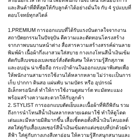
หรือนอกเวลาทำงาน เพื่อที่พนักงานจะได้นำเสนอบริการ
และสินค้าที่ดีที่สุดให้กับลูกค้าได้อย่างมั่นใจ กับ 4 รูปแบบที่
ตอบโจทย์ทุกสไตล์
1.PREMIUM การออกแบบที่ได้รับแรงบันดาลใจจากงาน
สถาปัตยกรรมในปัจจุบัน ตีความและตัดทอนโครงสร้าง
จากภาพบนบานหน้าต่าง สื่อสารความสร้างสรรค์ผ่านลาย
พิมพ์ผ้า เนื้อผ้ากึ่งเงาสวมใส่สบาย กางเกงโทนสีน้ำเงินเข้ม
ตัดกับสีเบจของเบลเซอร์สั่งตัดพิเศษ ให้ความรู้สึกสุภาพ
และอบอุ่น น่าเชื่อถือ กระเป๋าด้านในออกแบบมาพิเศษเพื่อ
ให้พนักงานสามารถใช้งานได้หลากหลาย ไม่ว่าจะเป็นการ
เก็บ ปากกา ดินสอ แผ่นพับ นามบัตร หรือ อุปกรณ์
อิเล็กทรอนิกส์ ทำให้การใช้งานดูสมาร์ต ทะมัดทะแมง
พร้อมสร้างความสะดวกให้กับลูกค้า
2. STYLIST การออกแบบตัดเย็บและเนื้อผ้าที่พิถีพิถัน รวม
ถึงการนำโทนสีน้ำเงินหลากหลายเฉดมาใช้ ทำให้ดูโดด
เด่นและมีหลายมิติมากขึ้น เสื้อเชิ้ตคอตั้งสีน้ำเงินโคบอลต์
สดใส่คู่กับเสื้อเบลเซอร์สีน้ำเงินเข้มตกแต่งขอบที่ปกด้วยผ้า
สีฟ้า ใส่คู่กับกางเกงสีเทาอ่อน ให้ความรู้สึกสนุกสนานและ