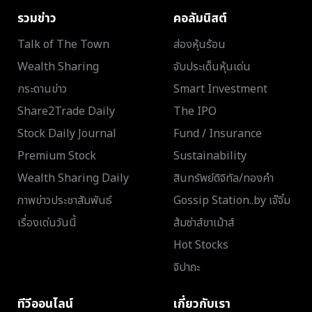
รวมข่าว
คอลัมนิสต์
Talk of The Town
ส่องหุ้นร้อน
Wealth Sharing
จับประเด็นหุ้นเด่น
กระดานข่าว
Smart Investment
Share2Trade Daily
The IPO
Stock Daily Journal
Fund / Insurance
Premium Stock
Sustainability
Wealth Sharing Daily
สินทรัพย์ดิจิทัล/ทองคำ
ภาพข่าวประชาสัมพันธ์
Gossip Station..by เจ๊จิ๋ม
เรื่องเด่นวันนี้
ส้มซ่าส์ขาเม้าส์
Hot Stocks
จิปาถะ
ทีวีออนไลน์
เกี่ยวกับเรา