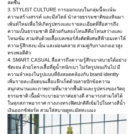
สดชื่น
3. STYLIST CULTURE การออกแบบในกลุ่มนี้จะเน้น
ความสร้างสรรค์ และมีสไตล์ นำลายธรรมชาติของหินมา
เพ้นท์ใหม่เพื่อให้เกิดรูปทรงและรายละเอียดที่สื่อสารถึง
ความเป็นธรรมชาติ มีด้วยกันสองโทนสีคือโทนสว่างและ
โทนเข้ม สวมทับด้วยเสื้อเบลเซอร์สั่งตัดพิเศษสีฟ้าอมเทาให้
ความรู้สึกสงบ เย็น และผ่อนคลาย สวมคู่กับกางเกงเอวสูง
ทรงพอดีตัว
4. SMART CASUAL สื่อสารถึงความรู้สึกเบาสบายได้อย่าง
ชัดเจน ด้วยโครงเสื้อที่ดูน้ำหนักเบา ไม่รัดรูปจนเกินไป มี
ความลำลองในรูปแบบที่ยังสอดคล้องกับ brand identity
เพิ่มรายละเอียดบนเสื้อแจ๊กเก็ตด้วยลายปักข้อความ
สนุกสนานและภาพถ่ายที่มาจากพื้นผิวและรูปทรงของวัตถุ
ธรรมชาติ เนื้อผ้าระบายอากาศอย่างดี สามารถสวมใส่ได้
ในทุกสภาพอากาศ กางเกงทรงฟิตปกติสีเข้มไปในทางสีน้ำ
เงินออกซ์ฟอร์ด สวมใส่สบายดูทะมัดทะแมง