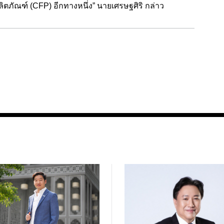
ภัณฑ์ (CFP) อีกทางหนึ่ง” นายเศรษฐศิริ กล่าว