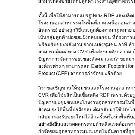
สามารถส่งขายให้กับลูกค้าโรงงานอุตสาหกรร
ทั้งนี้ เพื่อให้สามารถแปรรูปขยะ RDF และผลิตเช
โรงงานอุตสาหกรรมในพื้นที่ภาคเหนือตอนล่าง ท
อันตราย) อย่างถูกวิธีและถูกต้องตามกฎหมาย อ
เน้นกลุ่มลูกค้าบ่อขยะฝังกลบเอกชน ที่ต้องการเคล
พร้อมรับขยะพลังงาน จากแหล่งชุมชน อาทิ ห้า
สามารถติดต่อทาง CVR เพื่อส่งขยะดังกล่าวมาใช
ปัญหาการจัดการขยะของสังคม และนำขยะมาใช้ใ
องค์กรต่าง ๆ สามารถลด Carbon Footprint for
Product (CFP) จากการกำจัดขยะอีกด้วย
“เราขอเชิญชวนให้ชุมชนและโรงงานอุตสาหกรร
CVR เพื่อใช้ผลิตเป็นเชื้อเพลิง RDF เพราะด้ว
ปัญหาขยะชุมชนและโรงงานอุตสาหกรรมในพื้นที
สังคม จะได้พื้นที่บ่อฝังกลบเดิมกลับมาใช้ประ
กลับมารองรับขยะใหม่ได้อีกครั้งหรือนำพื้นที่บ่
อย่างยั่งยืนและลดผลกระทบด้านสิ่งแวดล้อมจ
กำจัดขยะอุตสาหกรรมประเภทไม่อันตรายที่ถู