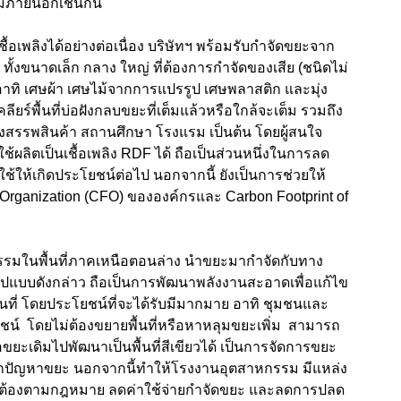
มภายนอกเช่นกัน
ื้อเพลิงได้อย่างต่อเนื่อง บริษัทฯ พร้อมรับกำจัดขยะจาก
ั้งขนาดเล็ก กลาง ใหญ่ ที่ต้องการกำจัดของเสีย (ชนิดไม่
าทิ เศษผ้า เศษไม้จากการแปรรูป เศษพลาสติก และมุ่ง
ียร์พื้นที่บ่อฝังกลบขยะที่เต็มแล้วหรือใกล้จะเต็ม รวมถึง
งสรรพสินค้า สถานศึกษา โรงแรม เป็นต้น โดยผู้สนใจ
้ผลิตเป็นเชื้อเพลิง RDF ได้ ถือเป็นส่วนหนึ่งในการลด
ห้เกิดประโยชน์ต่อไป นอกจากนี้ ยังเป็นการช่วยให้
 Organization (CFO) ขององค์กรและ Carbon Footprint of
มในพื้นที่ภาคเหนือตอนล่าง นำขยะมากำจัดกับทาง
ยรูปแบบดังกล่าว ถือเป็นการพัฒนาพลังงานสะอาดเพื่อแก้ไข
่ โดยประโยชน์ที่จะได้รับมีมากมาย อาทิ ชุมชนและ
โยชน์ โดยไม่ต้องขยายพื้นที่หรือหาหลุมขยะเพิ่ม สามารถ
อขยะเดิมไปพัฒนาเป็นพื้นที่สีเขียวได้ เป็นการจัดการขยะ
ากปัญหาขยะ นอกจากนี้ทำให้โรงงานอุตสาหกรรม มีแหล่ง
กต้องตามกฎหมาย ลดค่าใช้จ่ายกำจัดขยะ และลดการปลด