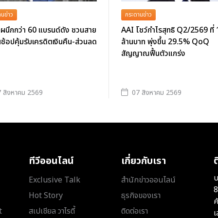
นข่าว
กระดานข่าว
ผนึกกว่า 60 แบรนด์ดัง ชวนสาย
AAI โชว์กำไรสุทธิ Q2/2569 ที่
นช้อปคุ้มรับเครดิตเงินคืน-ส่วนลด
ล้านบาท พุ่งขึ้น 29.5% QoQ
สัญญาณฟื้นตัวแกร่ง
 สิงหาคม 2569
07 สิงหาคม 2569
ทีวีออนไลน์
เกี่ยวกับเรา
ต
บ
Exclusive Talk
สำนักข่าวออนไลน์
8
Hot Story
ธุรกิจของเรา
ค
t
สเปเชียล วาไรตี้
ติดต่อเรา
เ