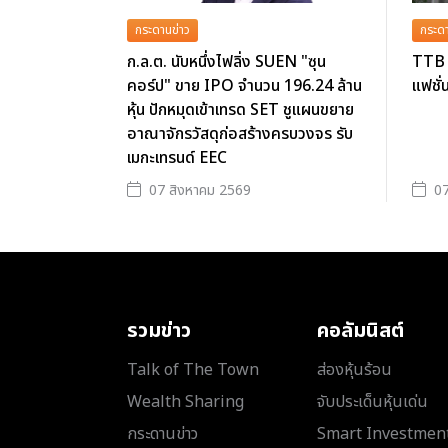
กระดานข่าว
กระดา
ก.ล.ต. นับหนึ่งไฟลิ่ง SUEN "ซุน
TTB 
คอร์ป" ขาย IPO จำนวน 196.24 ล้าน
แฟชั่
หุ้น ปักหมุดเข้าเทรด SET ชูแผนขยาย
อาณาจักรวัสดุก่อสร้างครบวงจร รับ
เมกะเทรนด์ EEC
07 สิงหาคม 2569
07
รวมข่าว
คอลัมนิสต์
Talk of The Town
ส่องหุ้นร้อน
Wealth Sharing
จับประเด็นหุ้นเด่น
กระดานข่าว
Smart Investmen