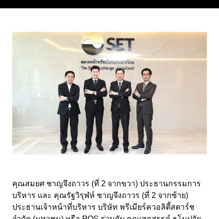
คุณสมยศ ชาญจึงถาวร (ที่ 2 จากขวา) ประธานกรรมการ
บริหาร และ คุณรัฐวิรุฬห์ ชาญจึงถาวร (ที่ 2 จากซ้าย)
ประธานเจ้าหน้าที่บริหาร บริษัท พรีเมียร์ควอลิตี้สตาร์ช
จำกัด (มหาชน) หรือ PQS ร่วมกับ คุณเสกสรรค์ ธโนปจัย