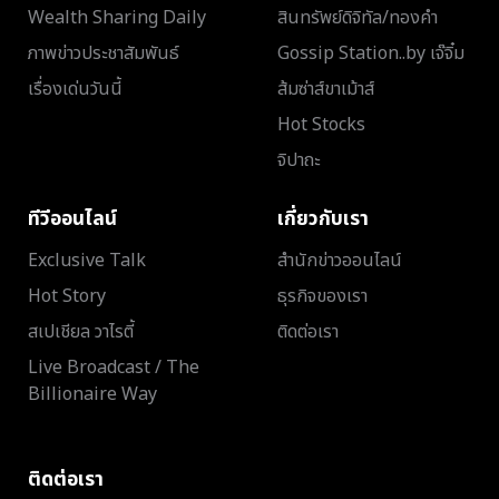
Wealth Sharing Daily
สินทรัพย์ดิจิทัล/ทองคำ
ภาพข่าวประชาสัมพันธ์
Gossip Station..by เจ๊จิ๋ม
เรื่องเด่นวันนี้
ส้มซ่าส์ขาเม้าส์
Hot Stocks
จิปาถะ
ทีวีออนไลน์
เกี่ยวกับเรา
Exclusive Talk
สำนักข่าวออนไลน์
Hot Story
ธุรกิจของเรา
สเปเชียล วาไรตี้
ติดต่อเรา
Live Broadcast / The
Billionaire Way
ติดต่อเรา