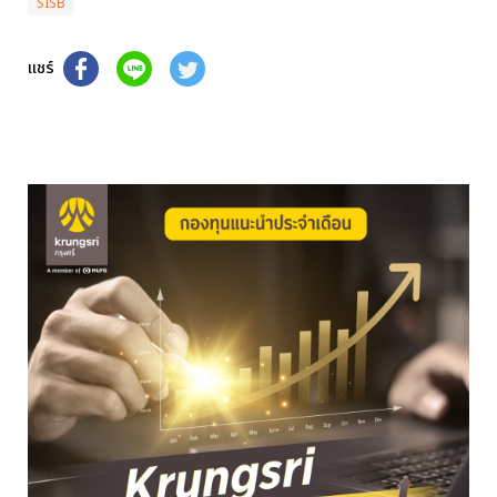
SISB
แชร์