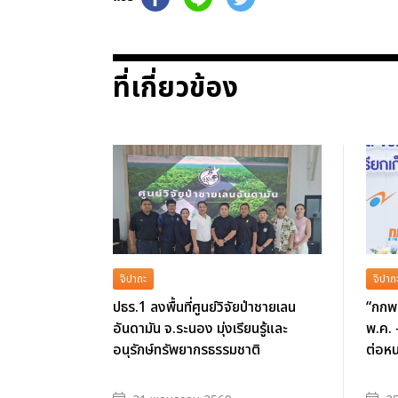
ที่เกี่ยวข้อง
จิปาถะ
จิปาถ
ปธร.1 ลงพื้นที่ศูนย์วิจัยป่าชายเลน
“กกพ.
อันดามัน จ.ระนอง มุ่งเรียนรู้และ
พ.ค. 
อนุรักษ์ทรัพยากรธรรมชาติ
ต่อหน