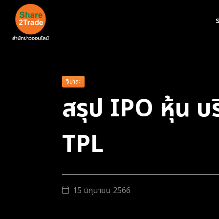
ร
จิปาถะ
สรุป IPO หุ้น บ
TPL
15 มิถุนายน 2566