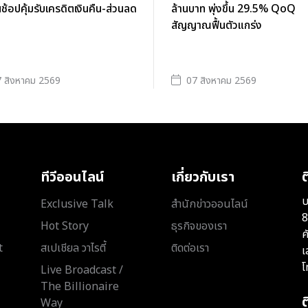
นช้อปคุ้มรับเครดิตเงินคืน-ส่วนลด
ล้านบาท พุ่งขึ้น 29.5% QoQ
สัญญาณฟื้นตัวแกร่ง
 สิงหาคม 2569
07 สิงหาคม 2569
ทีวีออนไลน์
เกี่ยวกับเรา
ต
บ
Exclusive Talk
สำนักข่าวออนไลน์
8
Hot Story
ธุรกิจของเรา
ค
t
สเปเชียล วาไรตี้
ติดต่อเรา
เ
โ
Live Broadcast /
The Billionaire
Way