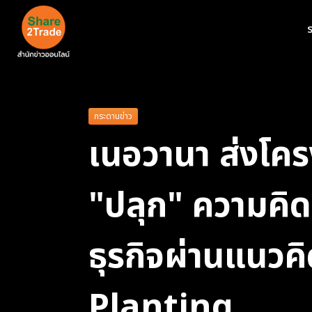
ร
กระดานข่าว
เนอวานา ส่งโค
"ปลุก" ความคิ
ธุรกิจผ่านแนวค
Planting