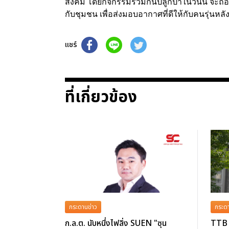
สังคม โดยกิจกรรมร่วมกันปลูกป่าในวันนี้ จะถือเป็
กับชุมชน เพื่อส่งมอบอากาศที่ดีให้กับคนรุ่นหลัง
แชร์
ที่เกี่ยวข้อง
กระดานข่าว
กระดา
ก.ล.ต. นับหนึ่งไฟลิ่ง SUEN "ซุน
TTB 