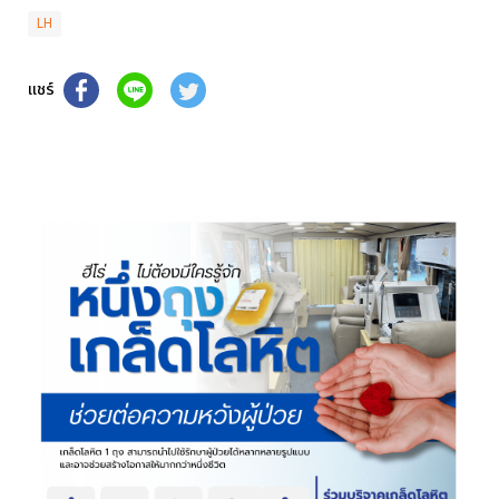
LH
แชร์