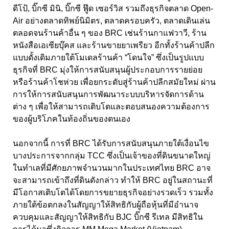
ดีโป้, บิ๊กซี มินิ, บิ๊กซี ฟู๊ด เซอร์วิส รวมถึงธุรกิจตลาด Open-
Air อย่างตลาดทิพย์นิมิตร, ตลาดครอบครัว, ตลาดเดินเล่น
ตลอดจนร้านค้าอื่น ๆ ของ BRC เช่นร้านกาแฟวาวี, ร้าน
หนังสือเอเซียบุ๊คส และร้านขายยาเพรียว อีกทั้งร้านค้าปลีก
แบบดั้งเดิมภายใต้โมเดลร้านค้า “โดนใจ” ซึ่งเป็นรูปแบบ
ธุรกิจที่ BRC มุ่งให้การสนับสนุนผู้ประกอบการรายย่อย
หรือร้านค้าโชห่วย เพื่อยกระดับสู่ร้านค้าปลีกสมัยใหม่ ผ่าน
การให้การสนับสนุนการพัฒนาระบบบริหารจัดการด้าน
ต่าง ๆ เพื่อให้สามารถเติบโตและตอบสนองความต้องการ
ของผู้บริโภคในท้องถิ่นของตนเอง
นอกจากนี้ การที่ BRC ได้รับการสนับสนุนภายใต้เงื่อนไข
บางประการจากกลุ่ม TCC ซึ่งเป็นเจ้าของที่ดินขนาดใหญ่
ในทำเลที่มีศักยภาพจำนวนมากในประเทศไทย BRC อาจ
จะสามารถเข้าถึงที่ดินดังกล่าว ทําให้ BRC อยู่ในสถานะที่
มีโอกาสเติบโตได้โดยการขยายธุรกิจอย่างรวดเร็ว รวมทั้ง
ภายใต้ข้อตกลงในสัญญาให้สิทธิกับผู้ถือหุ้นที่มีอำนาจ
ควบคุมและสัญญาให้สิทธิกับ BJC บิ๊กซี รีเทล มีสิทธิใน