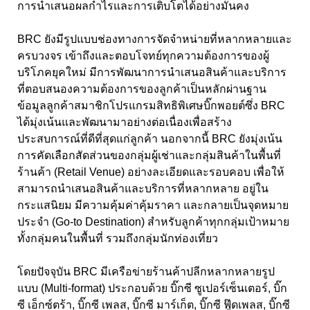
การนำเสนอผลกำไรและการเติบโตได้อย่างมั่นคง
BRC ยังมีรูปแบบช่องทางการจัดจำหน่ายที่หลากหลายและ
ครบวงจร เข้าถึงและตอบโจทย์ทุกความต้องการของผู้
บริโภคยุคใหม่ มีการพัฒนาการนำเสนอสินค้าและบริการ
ที่ตอบสนองความต้องการของลูกค้าเป็นหลักผ่านฐาน
ข้อมูลลูกค้าสมาชิกโปรแกรมสิทธิพิเศษบิ๊กพอยต์ซึ่ง BRC
ได้มุ่งเน้นและพัฒนามาอย่างต่อเนื่องเพื่อสร้าง
ประสบการณ์ที่ดีที่สุดแก่ลูกค้า นอกจากนี้ BRC ยังมุ่งเน้น
การคัดเลือกสัดส่วนของกลุ่มผู้เช่าและกลุ่มสินค้าในพื้นที่
ร้านค้า (Retail Venue) อย่างละเอียดและรอบคอบ เพื่อให้
สามารถนำเสนอสินค้าและบริการที่หลากหลาย อยู่ใน
กระแสนิยม มีความคุ้มค่าคุ้มราคา และกลายเป็นจุดหมาย
ประจำ (Go-to Destination) สำหรับลูกค้าทุกกลุ่มเป้าหมาย
ทั้งกลุ่มคนในพื้นที่ รวมถึงกลุ่มนักท่องเที่ยว
โดยปัจจุบัน BRC มีเครือข่ายร้านค้าปลีกหลากหลายรูป
แบบ (Multi-format) ประกอบด้วย บิ๊กซี ซูเปอร์เซ็นเตอร์, บิ๊ก
ซี เอ็กซ์ตร้า, บิ๊กซี เพลส, บิ๊กซี มาร์เก็ต, บิ๊กซี ฟู๊ดเพลส, บิ๊กซี