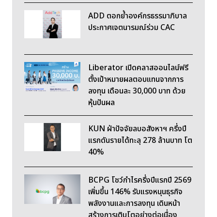
ADD ตอกย้ำองค์กรธรรมาภิบาล
ประกาศเจตนารมณ์ร่วม CAC
Liberator เปิดคลาสออนไลน์ฟรี
ตั้งเป้าหมายผลตอบแทนจากการ
ลงทุน เดือนละ 30,000 บาท ด้วย
หุ้นปันผล
KUN ฝ่าปัจจัยลบอสังหาฯ ครึ่งปี
แรกดันรายได้ทะลุ 278 ล้านบาท โต
40%
BCPG โชว์กำไรครึ่งปีแรกปี 2569
เพิ่มขึ้น 146% รับแรงหนุนธุรกิจ
พลังงานและการลงทุน เดินหน้า
สร้างการเติบโตอย่างต่อเนื่อง