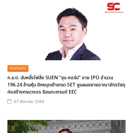
กระดานข่าว
ก.ล.ต. นับหนึ่งไฟลิ่ง SUEN "ซุน คอร์ป" ขาย IPO จำนวน
196.24 ล้านหุ้น ปักหมุดเข้าเทรด SET ชูแผนขยายอาณาจักรวัสดุ
ก่อสร้างครบวงจร รับเมกะเทรนด์ EEC
07 สิงหาคม 2569