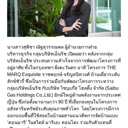
นางสาวสุพิชา ณัฐสุวรรณพล ผู้อำนวยการฝ่าย
บริหารธุรกิจ กลุ่มบริษัทเอ็นริช เปิดเผยว่า หลังจากกลุ่ม
บริษัทเอ็นริช ประสบความสำเร็จจากการพัฒนาโครงการที่
อยู่อาศัย ทั้งในกรุงเทพฯ ฝั่งตะวันตก อาทิ โครงการ THE
MARQ Exquisite ราชพฤกษ์-จรัญสนิทวงศ์ บ้านเดี่ยวระดับ
ลักซ์ชัวรี่ ซึ่งเป็นการร่วมมือกันพัฒนาโครงการระหว่าง
กลุ่มบริษัทเอ็นริช กับบริษัท ไซบุแก๊ส โฮลดิ้ง จำกัด (Saibu
Gas Holdings Co.,Ltd.) ยักษ์ใหญ่ด้านพลังงานจากประเทศ
ญี่ปุ่น ซึ่งก่อตั้งมานานกว่า 90 ปี ที่เลือกลงทุนในโครงการ
อสังหาริมทรัพย์ระดับคุณภาพทั่วโลก โดยโครงการมีการ
ออกแบบพื้นที่ใช้สอยในบ้านผสานแนวคิดการจัดบ้านแบบ
‘คอนมาริ’ ในสไตล์ มาริเอะ คอนโดะ ร่วมกับตัวแทนที่