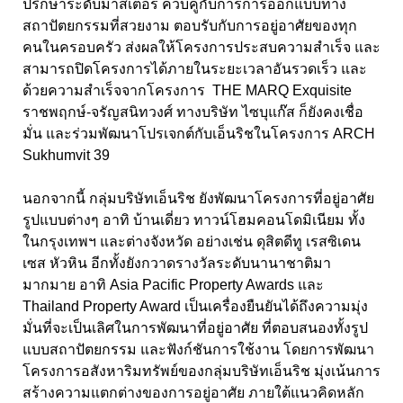
ปรึกษาระดับมาสเตอร์ ควบคู่กับการการออกแบบทาง
สถาปัตยกรรมที่สวยงาม ตอบรับกับการอยู่อาศัยของทุก
คนในครอบครัว ส่งผลให้โครงการประสบความสำเร็จ และ
สามารถปิดโครงการได้ภายในระยะเวลาอันรวดเร็ว และ
ด้วยความสำเร็จจากโครงการ THE MARQ Exquisite
ราชพฤกษ์-จรัญสนิทวงศ์ ทางบริษัท ไซบุแก๊ส ก็ยังคงเชื่อ
มั่น และร่วมพัฒนาโปรเจกต์กับเอ็นริชในโครงการ ARCH
Sukhumvit 39
นอกจากนี้ กลุ่มบริษัทเอ็นริช ยังพัฒนาโครงการที่อยู่อาศัย
รูปแบบต่างๆ อาทิ บ้านเดี่ยว ทาวน์โฮมคอนโดมิเนียม ทั้ง
ในกรุงเทพฯ และต่างจังหวัด อย่างเช่น ดุสิตดีทู เรสซิเดน
เซส หัวหิน อีกทั้งยังกวาดรางวัลระดับนานาชาติมา
มากมาย อาทิ Asia Pacific Property Awards และ
Thailand Property Award เป็นเครื่องยืนยันได้ถึงความมุ่ง
มั่นที่จะเป็นเลิศในการพัฒนาที่อยู่อาศัย ที่ตอบสนองทั้งรูป
แบบสถาปัตยกรรม และฟังก์ชันการใช้งาน โดยการพัฒนา
โครงการอสังหาริมทรัพย์ของกลุ่มบริษัทเอ็นริช มุ่งเน้นการ
สร้างความแตกต่างของการอยู่อาศัย ภายใต้แนวคิดหลัก